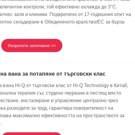
телигентни контроли, той ефективно охлажда до 3°C.
итнес зали и клиники. Подкрепено от 17-годишния опит на
гентно складиране в Обединеното кралство/ЕС за бърза
Изпратете запитване >>
а вана за потапяне от търговски клас
вана Hi-Q от търговски клас от Hi-Q Technology в Китай,
онална терапия със студено гмуркане в пестящ място
местване, инсталиране и управление централно чрез
ва разходите за труд, гарантира поверителност на
ичава максимално ефективността на пространството за
.