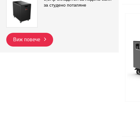
за студено потапяне
Виж повече