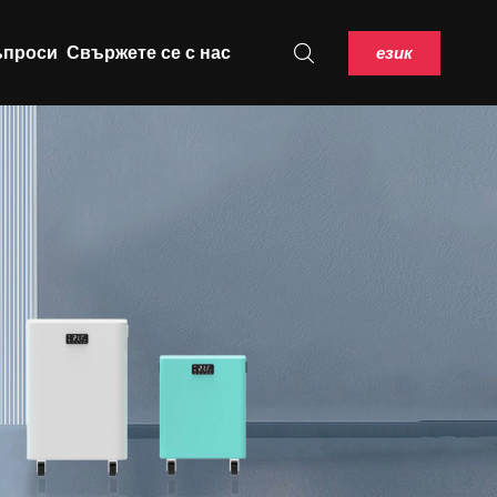
език
ъпроси
Свържете се с нас