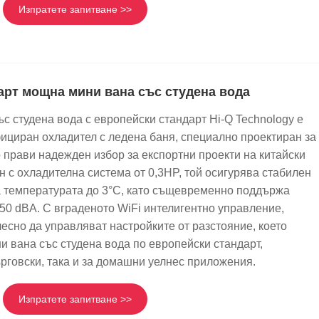
Изпратете запитване >>
арт мощна мини вана със студена вода
с студена вода с европейски стандарт Hi-Q Technology е
ициран охладител с ледена баня, специално проектиран за
о прави надежден избор за експортни проекти на китайски
н с охладителна система от 0,3HP, той осигурява стабилен
а температурата до 3°C, като същевременно поддържа
50 dBA. С вграденото WiFi интелигентно управление,
есно да управляват настройките от разстояние, което
и вана със студена вода по европейски стандарт,
ърговски, така и за домашни уелнес приложения.
Изпратете запитване >>