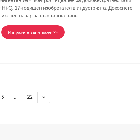
лигентен WiFi контрол, идеален за домове, фитнес зали,
 Hi-Q, 17-годишен изобретател в индустрията. Докоснете
местен пазар за възстановяване.
Изпратете запитване >>
5
...
22
»