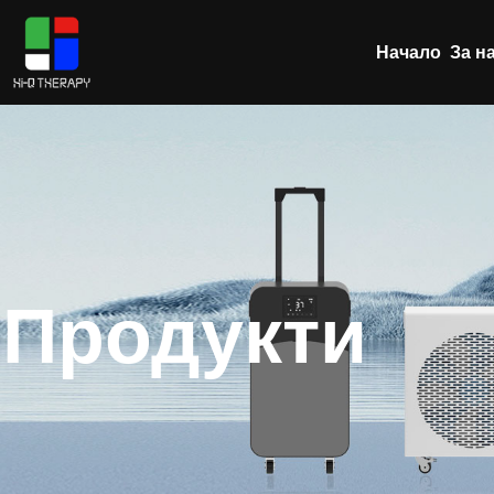
Начало
За н
Продукти