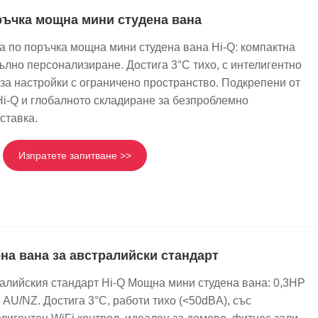
ръчка мощна мини студена вана
а по поръчка мощна мини студена вана Hi-Q: компактна
ълно персонализиране. Достига 3°C тихо, с интелигентно
за настройки с ограничено пространство. Подкрепени от
Hi-Q и глобалното складиране за безпроблемно
ставка.
Изпратете запитване >>
на вана за австралийски стандарт
ралийския стандарт Hi-Q Мощна мини студена вана: 0,3HP
AU/NZ. Достига 3°C, работи тихо (<50dBA), със