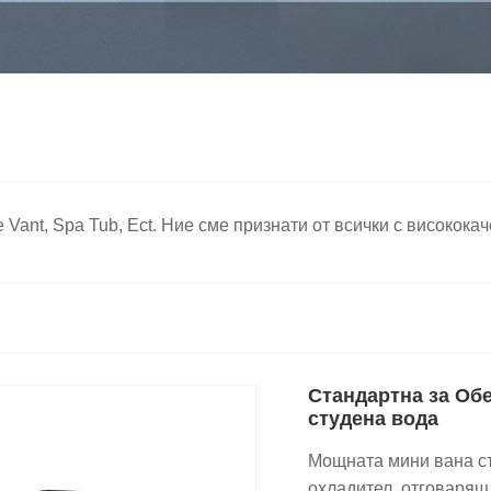
ge Vant, Spa Tub, Ect. Ние сме признати от всички с високо
Стандартна за Об
студена вода
Мощната мини вана съ
охладител, отговарящ