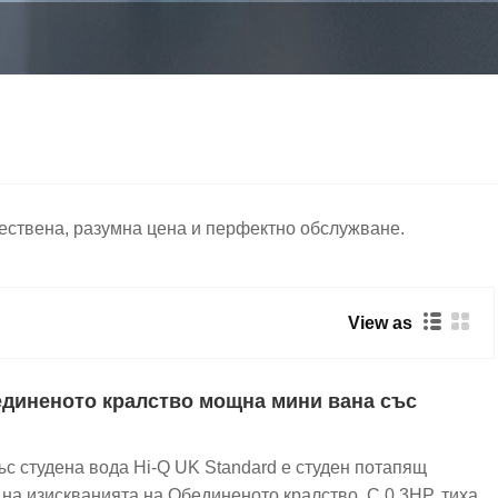
качествена, разумна цена и перфектно обслужване.
View as
единеното кралство мощна мини вана със
с студена вода Hi-Q UK Standard е студен потапящ
 на изискванията на Обединеното кралство. С 0,3HP, тиха