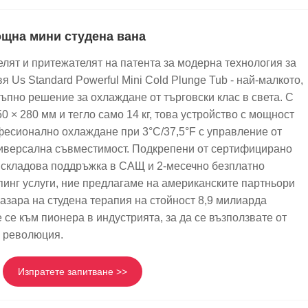
ощна мини студена вана
елят и притежателят на патента за модерна технология за
я Us Standard Powerful Mini Cold Plunge Tub - най-малкото,
ъпно решение за охлаждане от търговски клас в света. С
0 × 280 мм и тегло само 14 кг, това устройство с мощност
фесионално охлаждане при 3°C/37,5°F с управление от
ниверсална съвместимост. Подкрепени от сертифицирано
 складова поддръжка в САЩ и 2-месечно безплатно
инг услуги, ние предлагаме на американските партньори
азара на студена терапия на стойност 8,9 милиарда
се към пионера в индустрията, за да се възползвате от
с революция.
Изпратете запитване >>