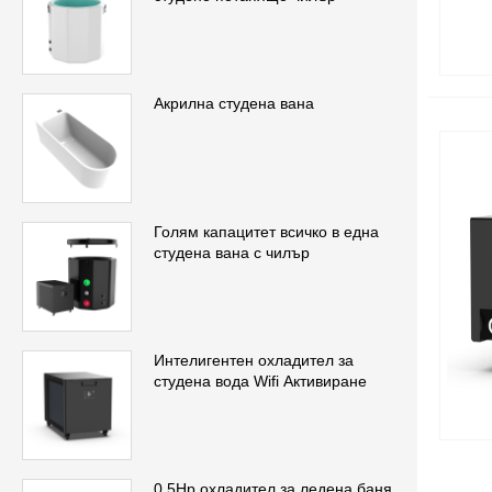
Акрилна студена вана
Голям капацитет всичко в една
студена вана с чилър
Интелигентен охладител за
студена вода Wifi Активиране
0,5Hp охладител за ледена баня