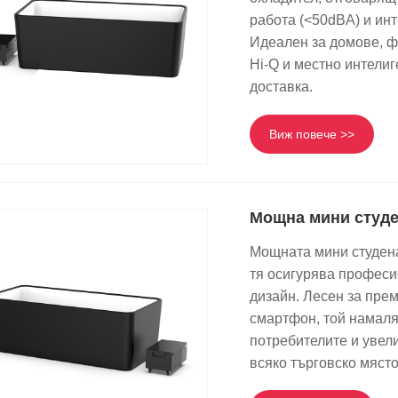
работа (<50dBA) и ин
Идеален за домове, ф
Hi-Q и местно интели
доставка.
Виж повече >>
Мощна мини студен
Мощната мини студена 
тя осигурява професи
дизайн. Лесен за пре
смартфон, той намаля
потребителите и увел
всяко търговско място