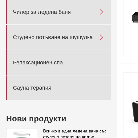

Чилер за ледена баня

Студено потъване на шушулка
Релаксационен спа
Сауна терапия
Нови продукти
Всичко в една ледена вана със
студено потапящо чилър