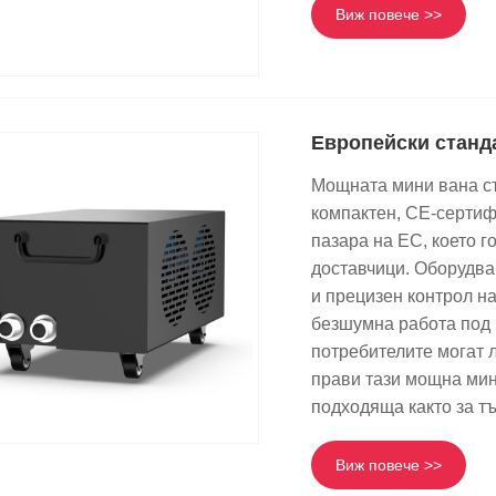
Виж повече >>
Европейски станд
Мощната мини вана съ
компактен, CE-сертиф
пазара на ЕС, което г
доставчици. Оборудва
и прецизен контрол н
безшумна работа под 
потребителите могат л
прави тази мощна мин
подходяща както за т
Виж повече >>