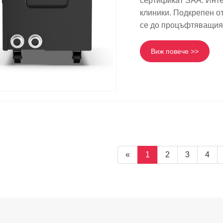
сертификат SAA. Инте
клиники. Подкрепен от
се до процъфтяващия 
Виж повече >>
«
1
2
3
4