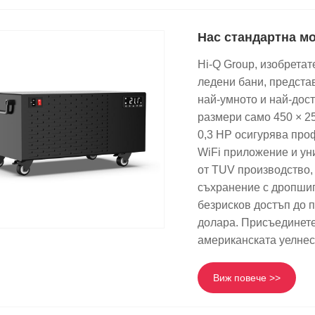
Нас стандартна м
Hi-Q Group, изобретат
ледени бани, представ
най-умното и най-дост
размери само 450 × 25
0,3 HP осигурява про
WiFi приложение и у
от TUV производство,
съхранение с дропшип
безрисков достъп до п
долара. Присъединете 
американската уелне
Виж повече >>