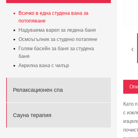
Всичко в една студена вана за
потопяване
Надуваема варел за ледена баня
Осмоъгълник за студено потапяне
Голям басейн за баня за студена
баня
Акрилна вана с чилър
Опи
Релаксационен спа
Като 
с изк
Сауна терапия
изцяло
почист