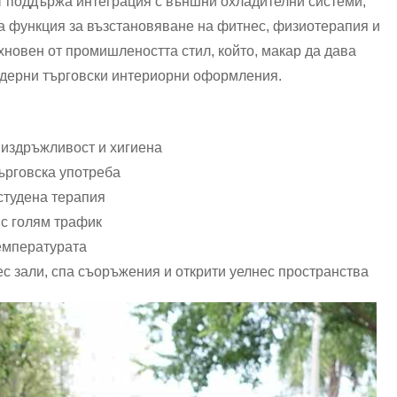
ът поддържа интеграция с външни охладителни системи,
а функция за възстановяване на фитнес, физиотерапия и
ъхновен от промишлеността стил, който, макар да дава
одерни търговски интериорни оформления.
 издръжливост и хигиена
ърговска употреба
студена терапия
 с голям трафик
емпературата
с зали, спа съоръжения и открити уелнес пространства