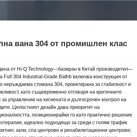
на вана 304 от промишлен клас
ена от Hi-Q Technology—базиран в Китай производител—
а Full 304 Industrial-Grade Bathb включва конструкция от
о неръждаема стомана 304, проектирана за стабилност и
жливост, като същевременно отговаря на критичните
 за управление на хигиената и дългосрочен контрол на
дите. Цялостният дизайн дава приоритет на
ионалността, позиционирайки го като практично решение
иотерапия, идеално подходящо за среди с голям трафик
фитнес зали, спа центрове и рехабилитационни центрове;