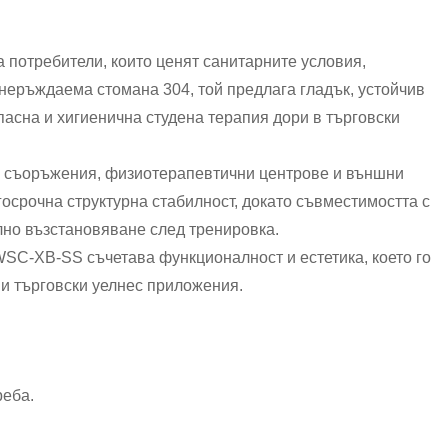
 потребители, които ценят санитарните условия,
неръждаема стомана 304, той предлага гладък, устойчив
пасна и хигиенична студена терапия дори в търговски
па съоръжения, физиотерапевтични центрове и външни
осрочна структурна стабилност, докато съвместимостта с
лно възстановяване след тренировка.
SC-XB-SS съчетава функционалност и естетика, което го
и търговски уелнес приложения.
реба.