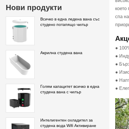
висок
Нови продукти
което
спа на
Всичко в една ледена вана със
приор
студено потапящо чилър
Акц
● 100
Акрилна студена вана
● Инд
● Бър
● Изи
● Нап
Голям капацитет всичко в една
● Еле
студена вана с чилър
Интелигентен охладител за
студена вода Wifi Активиране