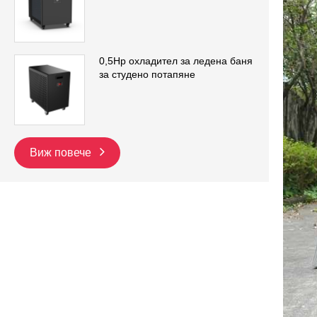
0,5Hp охладител за ледена баня
за студено потапяне
Виж повече