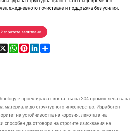
рява здрава структурна цялост, като същевременно
ява ежедневното почистване и поддръжка без усилия.
Изпратете запитване
acebook
X
WhatsApp
Pinterest
LinkedIn
Share
chnology е проектирала своята пълна 304 промишлена вана
 на материали до структурното инженерство. Изработен
ритет на устойчивостта на корозия, лекотата на
ви способен да отговори на строгите изисквания на