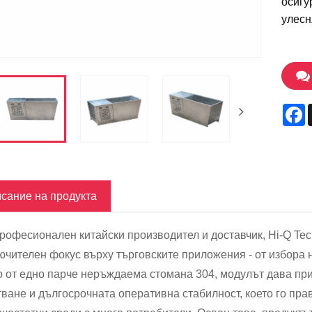
осигу
улесн
F
сание на продукта
професионален китайски производител и доставчик, Hi-Q Te
лючителен фокус върху търговските приложения - от избора
 от едно парче неръждаема стомана 304, модулът дава прио
ване и дългосрочната оперативна стабилност, което го пра