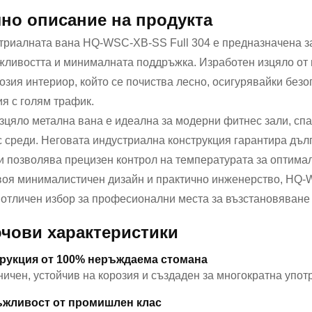
но описание на продукта
триалната вана HQ-WSC-XB-SS Full 304 е предназначена за
жливостта и минималната поддръжка. Изработен изцяло от 
озия интериор, който се почиства лесно, осигурявайки безо
я с голям трафик.
изцяло метална вана е идеална за модерни фитнес зали, с
 среди. Неговата индустриална конструкция гарантира дълг
и позволява прецизен контрол на температурата за оптима
воя минималистичен дизайн и практично инженерство, HQ-W
 отличен избор за професионални места за възстановяване 
чови характеристики
рукция от 100% неръждаема стомана
ичен, устойчив на корозия и създаден за многократна упот
жливост от промишлен клас