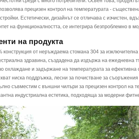
очестотни среди с много потребители. Освен това, продукт
 позволява прецизен контрол на температурата - съществен
стройки. Естетически, дизайнът се отличава с изчистен, вд
итет на функционалността, се интегрира безпроблемно в м
енти на продукта
% конструкция от неръждаема стомана 304 за изключителна
устриална здравина, създадена да издържа на ежедневна т
зо охлаждане и задържане на температурата за ефективна 
скват ниска поддръжка, лесни за почистване за съоръжения
ълно съвместим с външни чилъри за прецизен контрол на т
гантна индустриална естетика, подходяща за модерни фитне