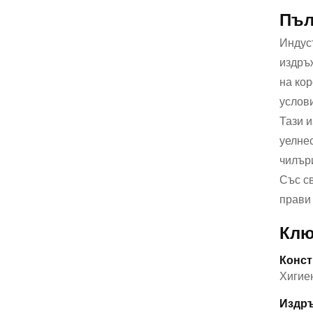
Пъл
Индус
издръ
на кор
услови
Тази 
уелнес
чилър
Със с
прави
Клю
Конст
Хигиен
Издръ