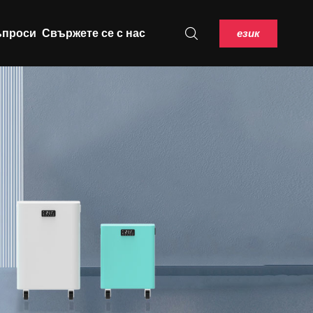
език
ъпроси
Свържете се с нас