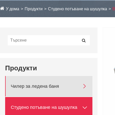
У дома
Продукти
Студено потъване на шушулка
В
Продукти

Чилер за ледена баня

Студено потъване на шушулка