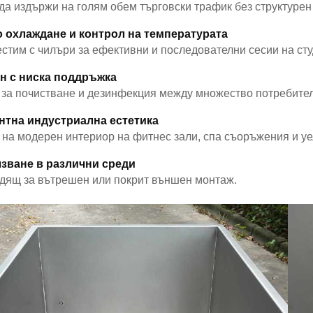
да издържи на голям обем търговски трафик без структурен
 охлаждане и контрол на температурата
стим с чилъри за ефективни и последователни сесии на сту
н с ниска поддръжка
 за почистване и дезинфекция между множество потребител
нтна индустриална естетика
на модерен интериор на фитнес зали, спа съоръжения и уел
зване в различни среди
дящ за вътрешен или покрит външен монтаж.