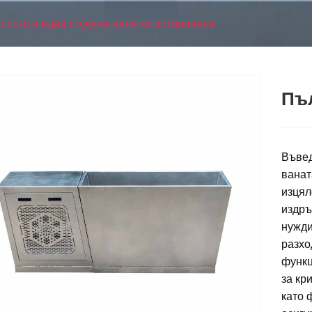
сичко в една студена вана за потопяване
Пъл
Въвед
ванат
изцял
издръ
нужди
разхо
функц
за кр
като 