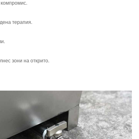
 компромис.
дена терапия.
и.
нес зони на открито.