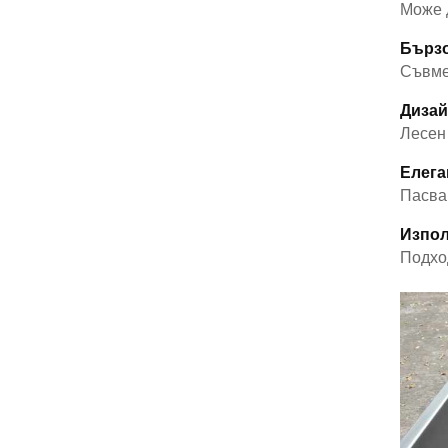
Може 
Бързо
Съвме
Дизай
Лесен
Елега
Пасва 
Изпол
Подхо