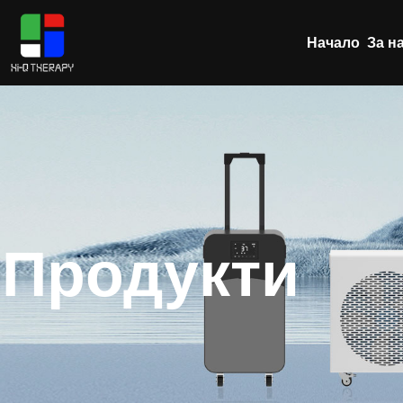
Начало
За н
Продукти