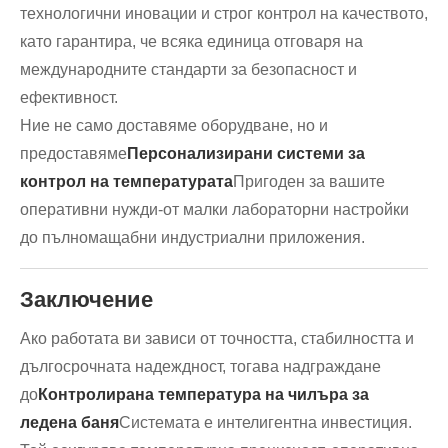
технологични иновации и строг контрол на качеството,
като гарантира, че всяка единица отговаря на
международните стандарти за безопасност и
ефективност.
Ние не само доставяме оборудване, но и
предоставяме
Персонализирани системи за
контрол на температурата
Пригоден за вашите
оперативни нужди-от малки лабораторни настройки
до пълномащабни индустриални приложения.
Заключение
Ако работата ви зависи от точността, стабилността и
дългосрочната надеждност, тогава надграждане
до
Контролирана температура на чилъра за
ледена баня
Системата е интелигентна инвестиция.