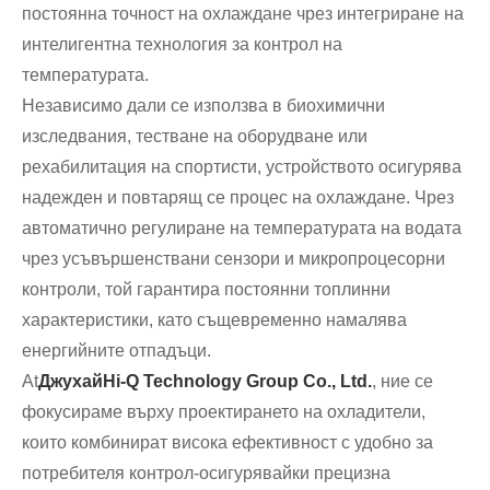
постоянна точност на охлаждане чрез интегриране на
интелигентна технология за контрол на
температурата.
Независимо дали се използва в биохимични
изследвания, тестване на оборудване или
рехабилитация на спортисти, устройството осигурява
надежден и повтарящ се процес на охлаждане. Чрез
автоматично регулиране на температурата на водата
чрез усъвършенствани сензори и микропроцесорни
контроли, той гарантира постоянни топлинни
характеристики, като същевременно намалява
енергийните отпадъци.
At
ДжухайHi-Q Technology Group Co., Ltd.
, ние се
фокусираме върху проектирането на охладители,
които комбинират висока ефективност с удобно за
потребителя контрол-осигурявайки прецизна