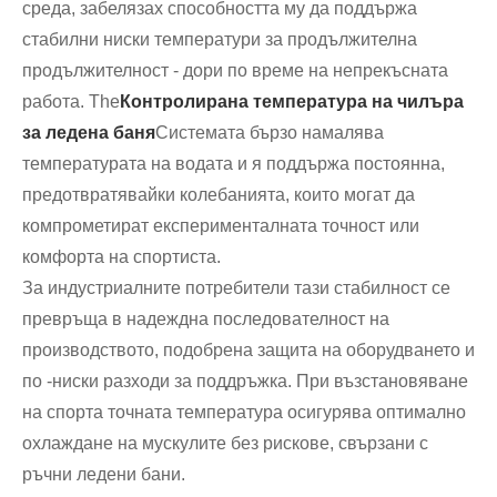
среда, забелязах способността му да поддържа
стабилни ниски температури за продължителна
продължителност - дори по време на непрекъсната
работа. The
Контролирана температура на чилъра
за ледена баня
Системата бързо намалява
температурата на водата и я поддържа постоянна,
предотвратявайки колебанията, които могат да
компрометират експерименталната точност или
комфорта на спортиста.
За индустриалните потребители тази стабилност се
превръща в надеждна последователност на
производството, подобрена защита на оборудването и
по -ниски разходи за поддръжка. При възстановяване
на спорта точната температура осигурява оптимално
охлаждане на мускулите без рискове, свързани с
ръчни ледени бани.