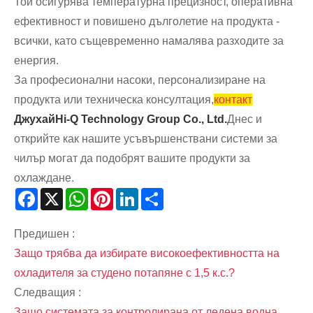
Той осигурява температурна прецизност, оперативна
ефективност и повишено дълголетие на продукта -
всички, като същевременно намалява разходите за
енергия.
За професионални насоки, персонализиране на
продукта или техническа консултация,
контакт
ДжухайHi-Q Technology Group Co., Ltd.
Днес и
открийте как нашите усъвършенствани системи за
чилър могат да подобрят вашите продукти за
охлаждане.
Facebook
X
WhatsApp
Pinterest
LinkedIn
Share
Предишен :
Защо трябва да избирате високоефективността на
охладителя за студено потапяне с 1,5 к.с.?
Следващия :
Защо системата за контролирана от ледена водна