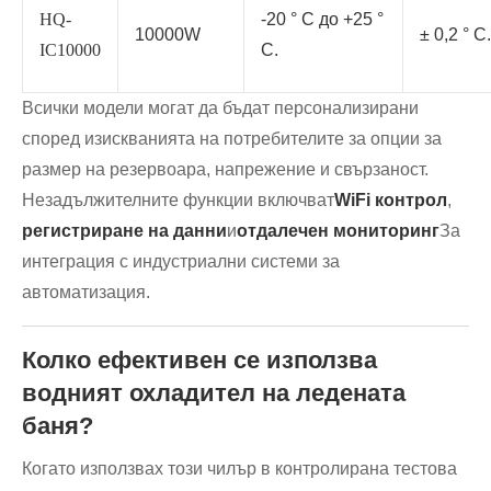
HQ-
-20 ° C до +25 °
10000W
± 0,2 ° C.
IC10000
C.
Всички модели могат да бъдат персонализирани
според изискванията на потребителите за опции за
размер на резервоара, напрежение и свързаност.
Незадължителните функции включват
WiFi контрол
,
регистриране на данни
и
отдалечен мониторинг
За
интеграция с индустриални системи за
автоматизация.
Колко ефективен се използва
водният охладител на ледената
баня?
Когато използвах този чилър в контролирана тестова