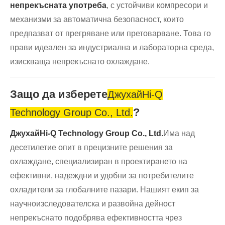
непрекъсната употреба
, с устойчиви компресори и
механизми за автоматична безопасност, които
предпазват от прегряване или претоварване. Това го
прави идеален за индустриална и лабораторна среда,
изискваща непрекъснато охлаждане.
Защо да изберете
Джухай
Hi-Q
?
Technology Group Co., Ltd.
ДжухайHi-Q Technology Group Co., Ltd.
Има над
десетилетие опит в прецизните решения за
охлаждане, специализиран в проектирането на
ефективни, надеждни и удобни за потребителите
охладители за глобалните пазари. Нашият екип за
научноизследователска и развойна дейност
непрекъснато подобрява ефективността чрез