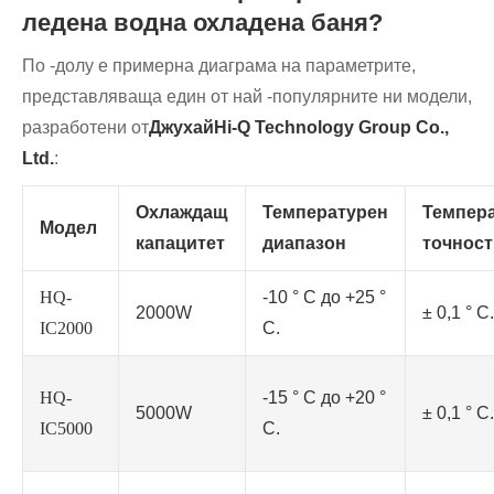
ледена водна охладена баня?
По -долу е примерна диаграма на параметрите,
представляваща един от най -популярните ни модели,
разработени от
ДжухайHi-Q Technology Group Co.,
Ltd.
:
Охлаждащ
Температурен
Темпер
Модел
капацитет
диапазон
точност
HQ-
-10 ° C до +25 °
2000W
± 0,1 ° C.
IC2000
C.
HQ-
-15 ° C до +20 °
5000W
± 0,1 ° C.
IC5000
C.