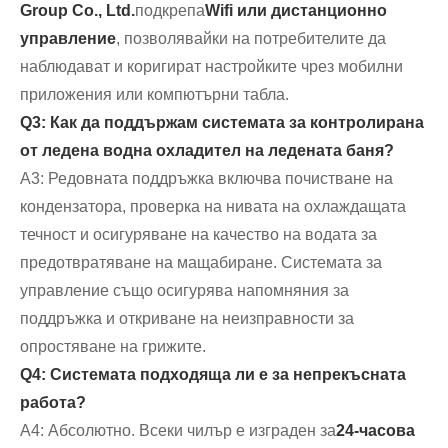
Group Co., Ltd.
подкрепа
Wifi или дистанционно
управление
, позволявайки на потребителите да
наблюдават и коригират настройките чрез мобилни
приложения или компютърни табла.
Q3: Как да поддържам системата за контролирана
от ледена водна охладител на ледената баня?
A3: Редовната поддръжка включва почистване на
кондензатора, проверка на нивата на охлаждащата
течност и осигуряване на качество на водата за
предотвратяване на мащабиране. Системата за
управление също осигурява напомняния за
поддръжка и откриване на неизправности за
опростяване на грижите.
Q4: Системата подходяща ли е за непрекъсната
работа?
A4: Абсолютно. Всеки чилър е изграден за
24-часова