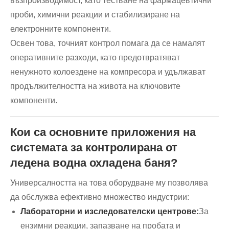
възпроизводимост, като тестване на фармацевтични
проби, химични реакции и стабилизиране на
електронните компоненти.
Освен това, точният контрол помага да се намалят
оперативните разходи, като предотвратяват
ненужното колоездене на компресора и удължават
продължителността на живота на ключовите
компоненти.
Кои са основните приложения на
системата за контролирана от
ледена водна охладена баня?
Универсалността на това оборудване му позволява
да обслужва ефективно множество индустрии:
Лабораторни и изследователски центрове:
За
ензимни реакции, запазване на пробата и