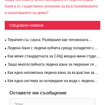
баня е от съществено значение за възстановяването
и използването на дома?
Свързани новини
Терапия със сауна: Разбиране как топлинната
терапия подпомага релаксацията и здравето
Ледена баня с ледени кубчета срещу охладител с
ледена баня: Кой метод на охлаждане е по-добър?
Как може стандартната за САЩ мощна мини студена
вана да преобрази вашата рутина за възстановяване
Защо многослойната ледена вана за гмуркане се
и уелнес
превръща в предпочитан избор за модерна студена
Как една напомпана ледена вана за възрастни за
терапия
охладител за ледена баня може да подобри
Как една система за охлаждане на вода с ледена
изживяването ви при студена терапия
баня с контролирана температура може да подобри
Оставете ми съобщение
възстановяването и производителността