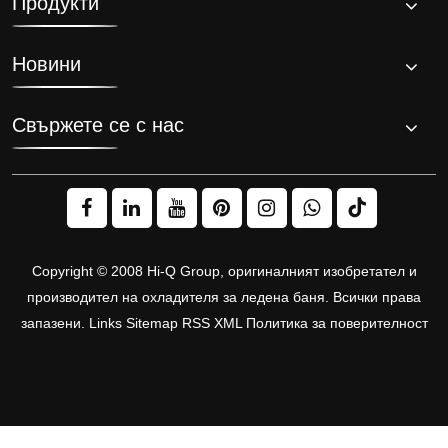
Продукти
с
UL,
CE
Новини
и
ISO
сертификати
Свържете се с нас
Copyright © 2008 Hi-Q Group, оригиналният изобретател и
производител на охладителя за ледена баня. Всички права
запазени.
Links
Sitemap
RSS
XML
Политика за поверителност