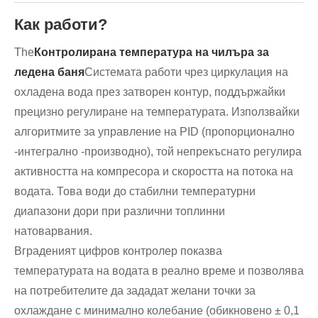
Как работи?
The
Контролирана температура на чилъра за
ледена баня
Системата работи чрез циркулация на
охладена вода през затворен контур, поддържайки
прецизно регулиране на температурата. Използвайки
алгоритмите за управление на PID (пропорционално
-интегрално -производно), той непрекъснато регулира
активността на компресора и скоростта на потока на
водата. Това води до стабилни температурни
диапазони дори при различни топлинни
натоварвания.
Вграденият цифров контролер показва
температурата на водата в реално време и позволява
на потребителите да зададат желани точки за
охлаждане с минимално колебание (обикновено ± 0,1