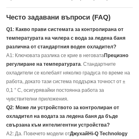
Често задавани въпроси (FAQ)
Q1: Какво прави системата за контролирана от
температурата на чилера с вода за ледена баня
различна от стандартния воден охладител?
A1: Ключовата разлика се крие в неговата
Прецизно
регулиране на температурата
. Стандартните
охладители се колебаят няколко градуса по време на
работа, докато тази система поддържа точност от ±
0,1 ° C, осигурявайки постоянна работа за
чувствителни приложения.
Q2: Може ли устройството за контролиран от
охладител на водата за ледена баня да бъде
свързана към интелигентни устройства?
A2: Да. Повечето модели от
ДжухайHi-Q Technology